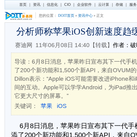
首页
|
资讯
|
信息化
|
CIO
|
企业软件
|
云计算
|
存储
|
服务
您的位置：
DOIT首页
»
资讯中心
» 正文
分析师称苹果iOS创新速度趋
赛迪网
11年06月08日 14:40【转载】
作者：
导读：6月8日消息，苹果昨日宣布其下一代手机操
了200个新功能和1,500个新API，来自OVUM
Dillon表示：“Apple iOS可能需要改进iPhone
间的互动。Apple可以学学Android，为iPa
它更大尺寸的屏幕。”
关键词：
苹果
iOS
6月8日消息，苹果昨日宣布其下一代手机操
添了200个新功能和1,500个新API，来自