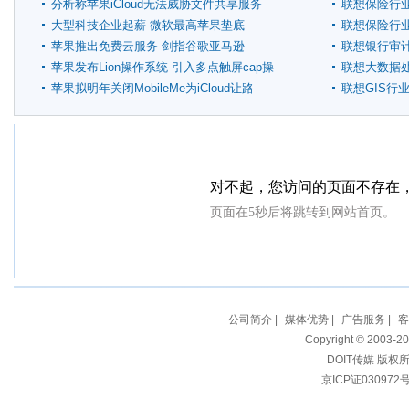
炸
分析称苹果iCloud无法威胁文件共享服务
联想保险行
大型科技企业起薪 微软最高苹果垫底
联想保险行
苹果推出免费云服务 剑指谷歌亚马逊
联想银行审
苹果发布Lion操作系统 引入多点触屏cap操
联想大数据
作
苹果拟明年关闭MobileMe为iCloud让路
联想GIS行
公司简介
|
媒体优势
|
广告服务
|
客
Copyright © 2003-20
DOIT传媒 版权
京ICP证030972