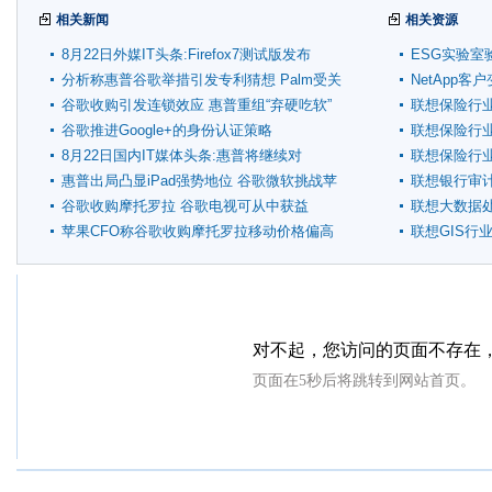
相关新闻
相关资源
8月22日外媒IT头条:Firefox7测试版发布
ESG实验室
分析称惠普谷歌举措引发专利猜想 Palm受关
NetApp
注
谷歌收购引发连锁效应 惠普重组“弃硬吃软”
联想保险行
谷歌推进Google+的身份认证策略
联想保险行
8月22日国内IT媒体头条:惠普将继续对
联想保险行
WebOS更新和支持
惠普出局凸显iPad强势地位 谷歌微软挑战苹
联想银行审
果
谷歌收购摩托罗拉 谷歌电视可从中获益
联想大数据
苹果CFO称谷歌收购摩托罗拉移动价格偏高
联想GIS行