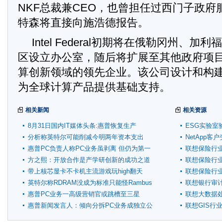
NKF总裁兼CEO，也曾担任过西门子政府
特森将直接向施浩德报告。
Intel Federal初期将在俄勒冈州、
区设立办公室，随后将扩展至其他政府项
算创新领域的领先企业。该公司设计和构
为全球计算产品提供基础支持。
相关新闻
相关资源
8月31日国内IT媒体头条:惠普恢复生产
ESG实验室
TouchPad平板
分析称英特尔可能削减今明两年资本支出
NetApp
惠普PC负责人称PC业务虽剥离 但仍为第一
联想保险行
方之熙：开放合作是产学研创新的成功之道
联想保险行
带上核芯显卡不卡机主流游戏玩high翻天
联想保险行
英特尔称RDRAM没成为标准只能怪Rambus
联想银行审
惠普PC业务一高级营销官或跳槽至三星
联想大数据
惠普新闻发言人：倾向分拆PC业务成独立公
联想GIS行
司