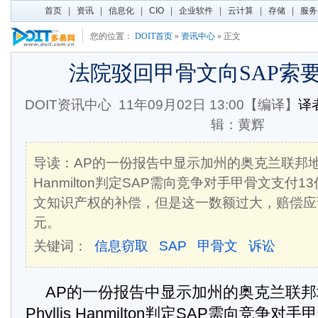
首页
|
资讯
|
信息化
|
CIO
|
企业软件
|
云计算
|
存储
|
服务
您的位置：
DOIT首页
»
资讯中心
» 正文
法院驳回甲骨文向SAP索
DOIT资讯中心
11年09月02日 13:00【编译】
译者
辑：黄辉
导读：AP的一份报告中显示加州的奥克兰联邦地方法
Hanmilton判定SAP需向竞争对手甲骨文支付
文知识产权的补偿，但是这一数额过大，赔偿应该
元。
关键词：
信息窃取
SAP
甲骨文
诉讼
AP的一份报告中显示加州的奥克兰联
Phyllis Hanmilton判定SAP需向竞争