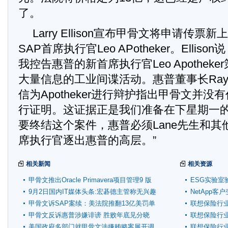
了。
Larry Ellison宣布甲骨文将申请传
SAP首席执行官Leo APotheker。Ellis
我控告惠普的新首席执行官Leo Apothek
大量信息的工业间谍活动。惠普董事长Ray 
信为Apotheker进行辩护指出甲骨文并
行证明。这证据正是我们准备在下星期一
要终结这个案件，惠普必须Lane先生和
席执行官逐出惠普的高层。”
相关新闻
相关资源
甲骨文推出Oracle Primavera项目管理9 版
ESG实验室
9月2日国内IT媒体头条:宏碁德主管称无兴趣
NetApp
收购惠普PC
甲骨文诉SAP案续：美法院推翻13亿美罚单
联想保险行
甲骨文反诉惠普涉嫌诽谤 胜败年底见分晓
联想保险行
美国政府多部门就甲骨文涉嫌贿赂案展开调
联想保险行