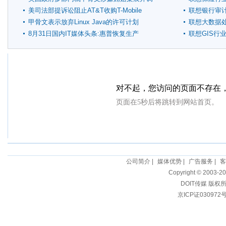
查
美司法部提诉讼阻止AT&T收购T-Mobile
联想银行审
甲骨文表示放弃Linux Java的许可计划
联想大数据
8月31日国内IT媒体头条:惠普恢复生产
联想GIS行
TouchPad平板
公司简介
|
媒体优势
|
广告服务
|
客
Copyright © 2003-20
DOIT传媒 版权
京ICP证030972