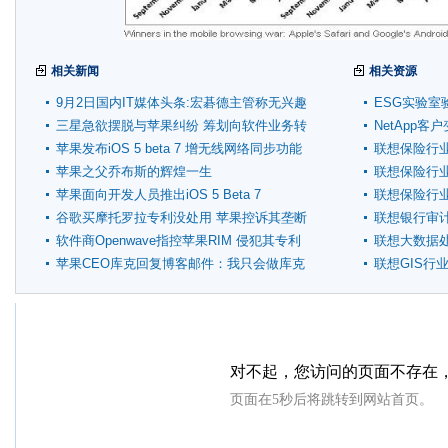
相关新闻
相关资源
9月2日国内IT媒体头条:宏碁德主管称无兴趣
ESG实验室
收购惠普PC
三星急欲摆脱与苹果纠纷 筹划向软件业务转
NetApp
型
苹果发布iOS 5 beta 7 增无线网络同步功能
联想保险行
苹果之父乔布斯的辉煌一生
联想保险行
苹果面向开发人员推出iOS 5 Beta 7
联想保险行
谷歌买摩托罗拉专利没处用 苹果控诉其垄断
联想银行审
软件商Openwave指控苹果RIM 侵犯其专利
联想大数据
苹果CEO库克回复博客邮件：我只会做库克
联想GIS行