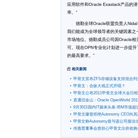
应用软件和Oracle Exastac
率。”
德勤全球Oracle联盟负责人Ni
我们能成为全球领导者的关键因素之一
市场地位。德勤成员公司因Oracl
可。现在OPN专业化计划进一步提升
的最高要求。”
相关新闻
甲骨文宣布ZFS存储设备支持混合列
功能
甲骨文：合纵大戏正式开唱？
甲骨文公布2011甲骨文全球大会日程
直通旧金山：Oracle OpenWorld 201
9月30日国内IT媒体头条:IBM市值
甲骨文爆曾拒绝Autonomy CEO向
公司
甲骨文称Autonomy曾与该公司接洽
传惠普董事会曾担心甲骨文出价收购