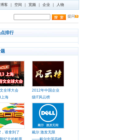
博客
|
空间
|
宽频
|
企业
|
人物
提问
热点排行
专题
文全球大会
2012年中国企业
13上海
级IT风云榜
12，谁拿到了
戴尔 激发无限
新纪元的船票
——戴尔中国高峰