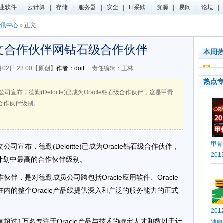
业软件
|
云计算
|
存储
|
服务器
|
安全
|
IT采购
|
资源
|
易问
|
论坛
|
资讯中心
» 正文
文合作伙伴网钻石级合作伙伴
本周
月02日 23:00【原创】
作者：doit
责任编辑：王林
热点
司宣布，德勤(Deloitte)已成为Oracle钻石级合作伙伴，这是甲骨
的合作伙伴级别。
甲骨
公司宣布，德勤(Deloitte)已成为Oracle钻石级合作伙伴，
20
化计划中最高的合作伙伴级别。
伴，是对德勤成员公司跨包括Oracle应用软件、Oracle
储在内的整个Oracle产品线提供深入和广泛的服务能力的正式
20
超过1万名专注于Oracle产品与技术的特定人才和数以千计
通向