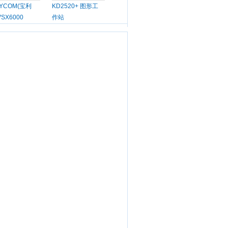
LYCOM(宝利
KD2520+ 图形工
VSX6000
作站