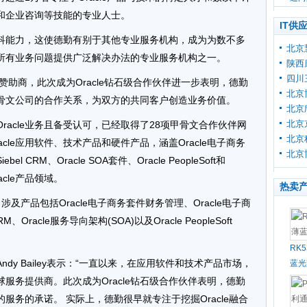
和企业咨询等技能的专业人士。
IT供
科能力，这使德勤有别于其他专业服务机构，成为为数不多
北京
所有业务问题提供广泛解决办法的专业服务机构之一。
陕西
四川
赞助商，此次成为Oracle钻石级合作伙伴进一步表明，德勤
北京
骨文公司的合作关系，为双方的共同客户创造业务价值。
北京
北京
racle业务且备受认可，已经取得了28项甲骨文合作伙伴网
北京
cle应用软件、技术产品和硬件产品，涵盖Oracle电子商务
北京
Siebel CRM、Oracle SOA套件、Oracle PeopleSoft和
acle产品领域。
热卖
及产品包括Oracle电子商务套件财务管理、Oracle电子商
M、Oracle服务导向架构(SOA)以及Oracle PeopleSoft
RK
dy Bailey表示：“一直以来，在应用软件和技术产品市场，
蓝光
全球服务提供商。此次成为Oracle钻石级合作伙伴表明，德勤
的服务的承诺。 实际上，德勤很早就专注于挖掘Oracle融合