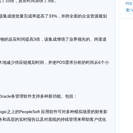
高了10倍，反应时间加快了3倍。
PO
通) 
priseOne: 该集成使批量完成率提高了33%，并跨全面的企业资源规划
把在线购物的反应时间提高3倍，该集成增强了业界领先的、跨渠道
极大地减少供应链规划时间，并使POS需求分析的时间从6个小
alogic跨Oracle各管理软件支持多种新功能。包括：
 Exalogic之上的PeopleSoft 应用软件可对多种模拟场景的财务影
务和高层的实时报告以及对底线的持续管理来帮助客户优化