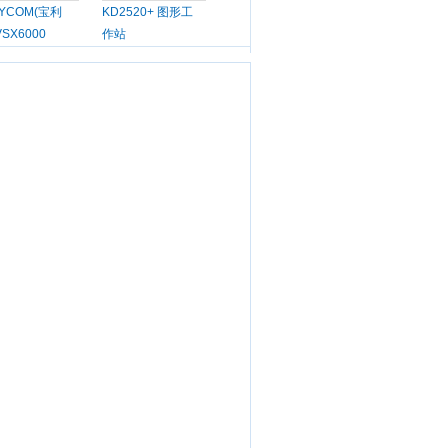
LYCOM(宝利
KD2520+ 图形工
VSX6000
作站