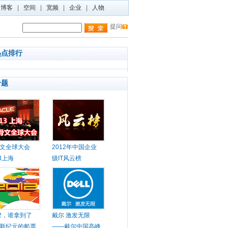
博客
|
空间
|
宽频
|
企业
|
人物
提问
热点排行
专题
文全球大会
2012年中国企业
13上海
级IT风云榜
12，谁拿到了
戴尔 激发无限
新纪元的船票
——戴尔中国高峰