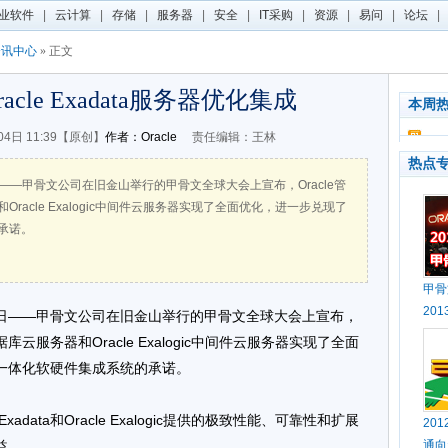
业软件
|
云计算
|
存储
|
服务器
|
安全
|
IT采购
|
资源
|
易问
|
论坛
|
资讯中心
» 正文
racle Exadata服务器优化集成
本周
04日 11:39【原创】
作者：Oracle
责任编辑：王林
热点
日——甲骨文公司在旧金山举行的甲骨文全球大会上宣布，Oracle管
务器和Oracle Exalogic中间件云服务器实现了全面优化，进一步兑现了
承诺。
甲骨
20
月4日——甲骨文公司在旧金山举行的甲骨文全球大会上宣布，
ta数据库云服务器和Oracle Exalogic中间件云服务器实现了全面
一体化软硬件集成系统的承诺。
Exadata和Oracle Exalogic提供的极致性能、可靠性和扩展
20
益。
通向