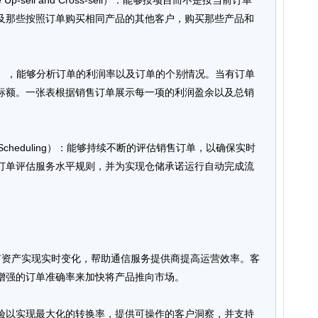
p-sell and Cross-sell）：能够按项目而不是按当前订单
及那些按照订单购买相同产品的其他客户，购买那些产品和
。
Analyzer），能够分析订单的利润率以及订单的个别情况。当有订单
标额。一张表根据销售订单展示每一项的利润盈余以及总销
ment Scheduling）：能够持续不断的评估销售订单，以确保实时
订单评估服务水平规则，并为实现仓储承诺运行自动完成流
现有资产实现实时变化，帮助通信服务提供商提高运营效率。客
增强的订单准确率来加快将产品推向市场。
验以实现最大化的转换率，提供可操作的客户洞察，并支持