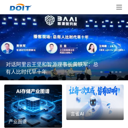
对话阿里云王坚和智源理事长黄铁军：总
有人比时代早十年
言雀AI
产业图谱