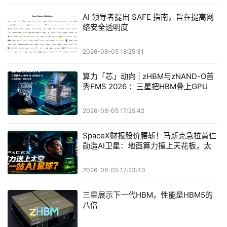
AI 领导者提出 SAFE 指南，旨在提高网
络安全透明度
2026-08-05 18:25:31
算力「芯」动向 | zHBM与zNAND-O首
秀FMS 2026 ：三星把HBM叠上GPU头
顶，内存战争换了个维度，z轴算盘的魅
力在哪？
2026-08-05 17:25:42
SpaceX财报股价腰斩！马斯克急拉黄仁
勋造AI卫星：地面算力撞上天花板，太空
是救命稻草还是万亿泡沫？
2026-08-05 17:23:43
三星展示下一代HBM，性能是HBM5的
八倍