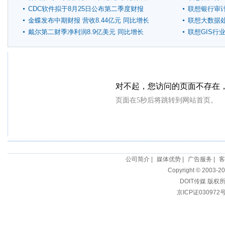
23%
CDC软件拟于8月25日公布第二季度财报
联想银行审
金蝶发布中期财报 营收8.44亿元 同比增长
联想大数据
58%
戴尔第二财季净利润8.9亿美元 同比增长
联想GIS行
63%
公司简介
|
媒体优势
|
广告服务
|
客
Copyright © 2003-20
DOIT传媒 版权
京ICP证030972