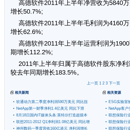
高德软件2011年上半年净营收为584
增长50.7%;
高德软件2011年上半年毛利润为416
增长62.6%;
高德软件2011年上半年运营利润为19
期增长112.2%;
2011年上半年归属于高德软件股东净利
较去年同期增长183.5%。
上一页
1
2
3
下一页
相关新闻
相关资源
软通动力第二季度净利润590万美元 同比扭
ESG实验室
亏
NetApp第一财季净利1.4亿美元 同比下滑
NetApp
7.4%
8月18日国内IT媒体头条:英特尔打造超级本
联想保险行
生态链
联想2011-2012 Q1净利润1.08亿美元 同比增
联想保险行
98%
神州数码一季度营收160亿港元 净利润增长
联想保险行