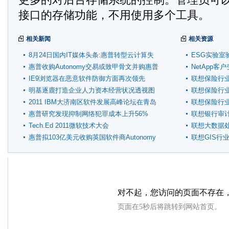
接口的存储功能，不用使用多个工具。
相关新闻
相关资源
8月24日国内IT媒体头条:惠普转型云计算失
ESG实验室
先机
惠普收购Autonomy交易或致甲骨文并购惠普
NetApp
IE9浏览器在恶意软件防御方面再次领先
联想保险行
明基逐鹿打造企业人力资本经营状况透视图
联想保险行
2011 IBM大济南区软件发展高峰论坛在青岛
联想保险行
召开
惠普研究发现抑制网络犯罪成本上升56%
联想银行审
Tech.Ed 2011微软技术大会
联想大数据
惠普拟103亿美元收购英国软件商Autonomy
联想GIS行