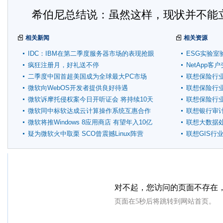
希伯尼总结说：虽然这样，现状并不能
相关新闻
相关资源
IDC：IBM在第二季度服务器市场的表现抢眼
ESG实验室
疯狂注册月，好礼送不停
NetApp
二季度中国首超美国成为全球最大PC市场
联想保险行
微软向WebOS开发者提供良好待遇
联想保险行
微软诉摩托侵权案今日开听证会 将持续10天
联想保险行
微软同中标软达成云计算操作系统互惠合作
联想银行审
微软将推Windows 8应用商店 有望年入10亿
联想大数据
美元
疑为微软火中取栗 SCO曾震撼Linux阵营
联想GIS行