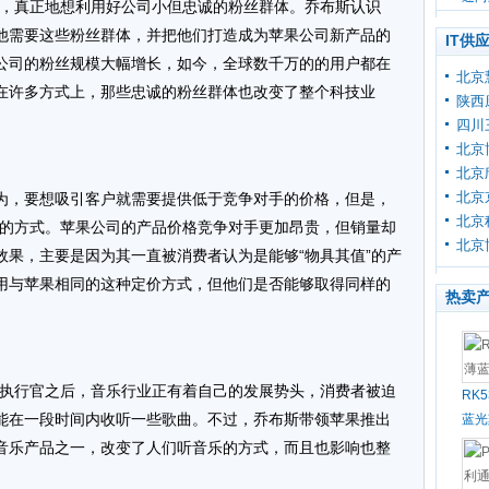
后，真正地想利用好公司小但忠诚的粉丝群体。乔布斯认识
他需要这些粉丝群体，并把他们打造成为苹果公司新产品的
IT供
公司的粉丝规模大幅增长，如今，全球数千万的的用户都在
北京
在许多方式上，那些忠诚的粉丝群体也改变了整个科技业
陕西
四川
北京
北京
北京
为，要想吸引客户就需要提供低于竞争对手的价格，但是，
北京
同的方式。苹果公司的产品价格竞争对手更加昂贵，但销量却
北京
效果，主要是因为其一直被消费者认为是能够“物具其值”的产
用与苹果相同的这种定价方式，但他们是否能够取得同样的
热卖
席执行官之后，音乐行业正有着自己的发展势头，消费者被迫
RK
能在一段时间内收听一些歌曲。不过，乔布斯带领苹果推出
蓝光
的音乐产品之一，改变了人们听音乐的方式，而且也影响也整