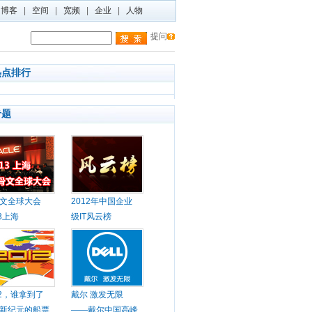
博客
|
空间
|
宽频
|
企业
|
人物
提问
热点排行
专题
文全球大会
2012年中国企业
13上海
级IT风云榜
12，谁拿到了
戴尔 激发无限
新纪元的船票
——戴尔中国高峰