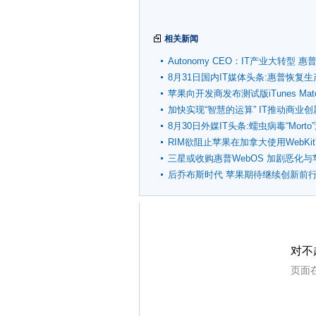
相关新闻
Autonomy CEO：IT产业大转型 
位
8月31日国内IT媒体头条:惠普恢复生
TouchPad平板
苹果向开发商发布测试版iTunes Mat
加快实现“智慧的运算” IT推动商业创
8月30日外媒IT头条:蠕虫病毒“Morto
发
RIM欲阻止苹果在加拿大使用WebKi
三星或收购惠普WebOS 加剧恶化与
系
后乔布斯时代 苹果期待继续创新前