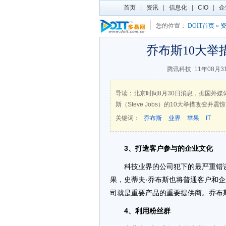
首页
|
资讯
|
信息化
|
CIO
|
企
您的位置：
DOIT首页
»
乔布斯10大举
腾讯科技
11年08月3
导读：北京时间8月30日消息，据国外媒体
斯（Steve Jobs）的10大举措改变并震
关键词：
乔布斯
业界
苹果
IT
3、打造客户参与的企业文化
科技业界的公司犯下的最严重错
果，史蒂夫·乔布斯也将普通客户和
司就是重要产品的重要提供商。乔布
4、利用粉丝群