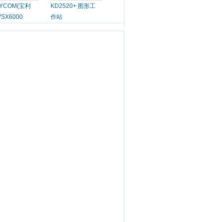
LYCOM(宝利
KD2520+ 图形工
VSX6000
作站