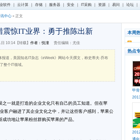
业软件
|
云计算
|
存储
|
服务器
|
安全
|
IT采购
|
资源
|
易问
|
论坛
|
资讯中心
» 正文
措震惊IT业界：勇于推陈出新
本周
1日 10:14【转载】
作者：悦潼
责任编辑：尤佳
热点
报道，美国知名IT杂志《eWeek》网站今天撰文，称史蒂夫·乔布
惊了整个IT领域。
甲骨
20
误之一就是打造的企业文化只有自己的员工知道。但在苹
企业客户融进了其企业文化之中，并让这些客户感到，苹果公
斯成功地让苹果粉丝群购买苹果的产品。
20
通向