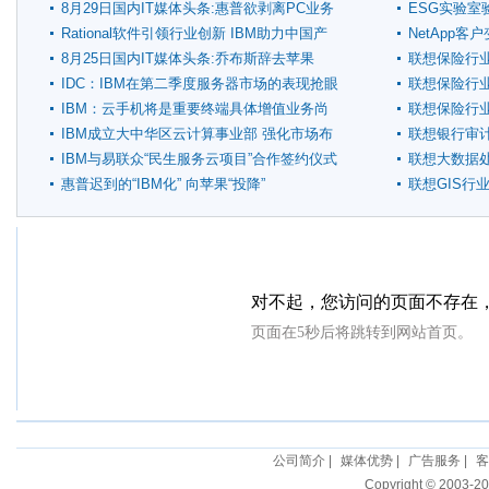
8月29日国内IT媒体头条:惠普欲剥离PC业务
ESG实验室
引发争议
Rational软件引领行业创新 IBM助力中国产
NetApp
业发展
8月25日国内IT媒体头条:乔布斯辞去苹果
联想保险行
CEO职位
IDC：IBM在第二季度服务器市场的表现抢眼
联想保险行
IBM：云手机将是重要终端具体增值业务尚
联想保险行
未成熟
IBM成立大中华区云计算事业部 强化市场布
联想银行审
局
IBM与易联众“民生服务云项目”合作签约仪式
联想大数据
举行
惠普迟到的“IBM化” 向苹果“投降”
联想GIS行
公司简介
|
媒体优势
|
广告服务
|
客
Copyright © 2003-20