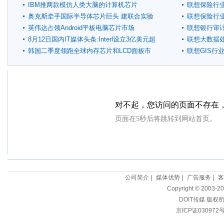
片
IBM推两款模仿人类大脑的计算机芯片
联想保险行
奥克斯牵手国际半导体芯片巨头 建联合实验
联想保险行
室
英伟达占领Android平板电脑芯片市场
联想银行审
8月12日国内IT媒体头条:Interl设立3亿美元超
联想大数据
级本基金
韩国二季度领跑全球内存芯片和LCD面板市
联想GIS行
场
公司简介
|
媒体优势
|
广告服务
|
客
Copyright © 2003-20
DOIT传媒 版权
京ICP证030972