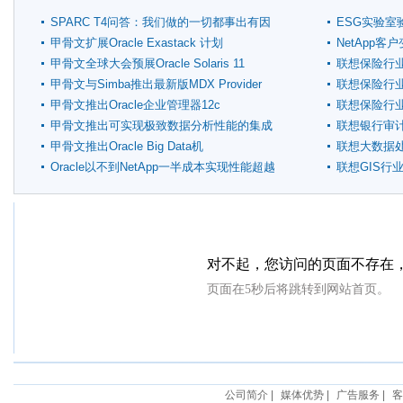
SPARC T4问答：我们做的一切都事出有因
ESG实验室
甲骨文扩展Oracle Exastack 计划
NetApp
甲骨文全球大会预展Oracle Solaris 11
联想保险行
甲骨文与Simba推出最新版MDX Provider
联想保险行
甲骨文推出Oracle企业管理器12c
联想保险行
甲骨文推出可实现极致数据分析性能的集成
联想银行审
系统
甲骨文推出Oracle Big Data机
联想大数据
Oracle以不到NetApp一半成本实现性能超越
联想GIS行
公司简介
|
媒体优势
|
广告服务
|
客